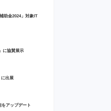
助金2024」対象IT
会」に協賛展示
グ」に出展
機能をアップデート