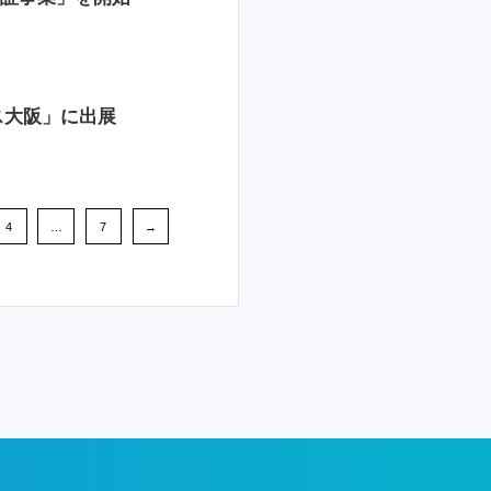
クス大阪」に出展
4
…
7
→