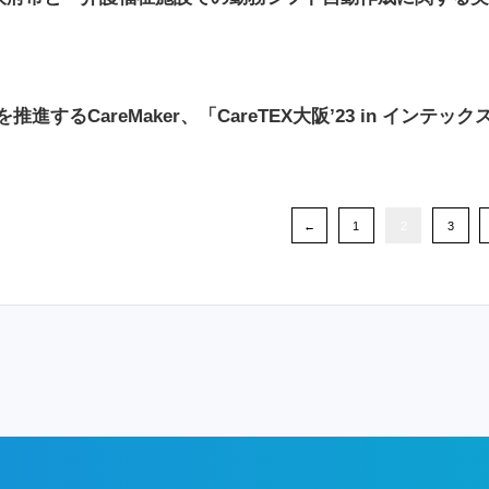
進するCareMaker、「CareTEX大阪’23 in インテッ
←
1
2
3