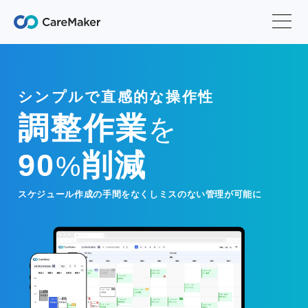
シンプルで直感的な操作性
調整作業
を
90
削減
%
スケジュール作成の手間をなくしミスのない管理が可能に