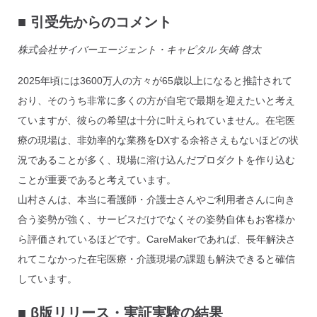
​■
引受先からのコメント
株式会社サイバーエージェント・キャピタル 矢崎 啓太
2025年頃には3600万人の方々が65歳以上になると推計されて
おり、そのうち非常に多くの方が自宅で最期を迎えたいと考え
ていますが、彼らの希望は十分に叶えられていません。在宅医
療の現場は、非効率的な業務をDXする余裕さえもないほどの状
況であることが多く、現場に溶け込んだプロダクトを作り込む
ことが重要であると考えています。
山村さんは、本当に看護師・介護士さんやご利用者さんに向き
合う姿勢が強く、サービスだけでなくその姿勢自体もお客様か
ら評価されているほどです。CareMakerであれば、長年解決さ
れてこなかった在宅医療・介護現場の課題も解決できると確信
しています。
■
β版リリース・実証実験の結果